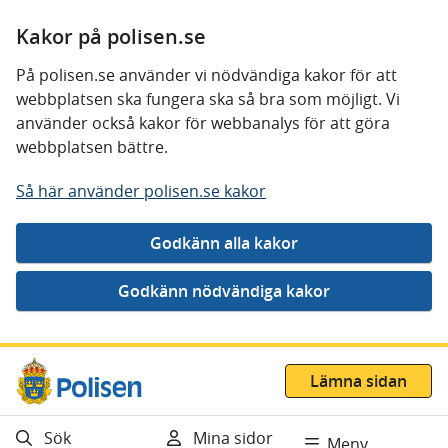
Kakor på polisen.se
På polisen.se använder vi nödvändiga kakor för att
webbplatsen ska fungera ska så bra som möjligt. Vi
använder också kakor för webbanalys för att göra
webbplatsen bättre.
Så här använder polisen.se kakor
Gå direkt till innehåll
Lämna sidan
Sök
Mina sidor
Meny