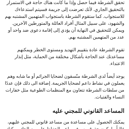
تحقق الشرطة فيما حصل وإذا ما كانت هناك حاجة في الاستمرار
بالتحقيق الجاري. لأنك تعرضت إلى جريمة فسيتم استدعاءك
للاستجواب. كما ستقوم الشرطة باستجواب المتهمين المشتبه بهم
والشهود، على سبيل المثال أفراد العائلة والمتورطين الآخرين.
ويمكن للتحقيق في النهاية أن يؤدي إلى إقامة دعوى ضد واحد أو
عدد من المتهمين المشتبه بهم.
تقوم الشرطة عادة بتقييم التهديد ومستوى الخطر ويمكنهم
مساعدتك عند الحاجة بأشكال مختلفة من الحماية، مثل إنذار
الاعتداء.
يوجد أيضاً لدى الشرطة منّسقون لضحايا الجرائم أو ما شابه وهم
يعملون في نشاط داعم لضحايا الجريمة. إضافة الى ذلك فإن عددًا
من سلطات الشرطة تتعاون مع المنظمات الطوعية مثل خفارات
النساء والفتيات.
المساعد القانوني للمجني عليه
يمكنك الحصول على مساعدة من مساعد قانوني للمجني عليهم،
غالباً ما يكون حقوقي سوف يراعي الحفاظ على مصالحك. يمكنك