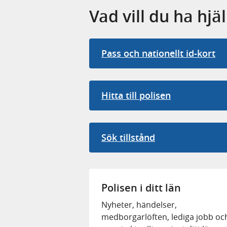
i
Vad vill du ha hj
l
l
Pass och nationellt id-kort
p
o
Hitta till polisen
l
i
s
Sök tillstånd
e
n
Polisen i ditt län
s
Nyheter, händelser,
w
medborgarlöften, lediga jobb oc