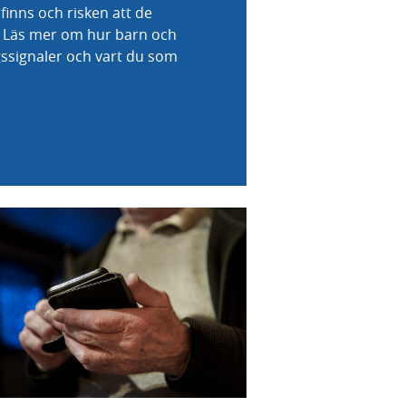
finns och risken att de
r. Läs mer om hur barn och
gssignaler och vart du som