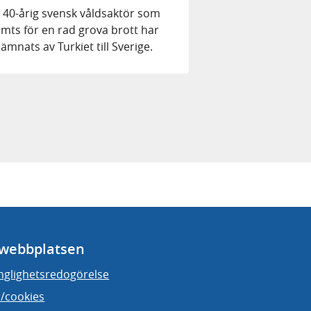
 40-årig svensk våldsaktör som
mts för en rad grova brott har
lämnats av Turkiet till Sverige.
webbplatsen
änglighetsredogörelse
/cookies