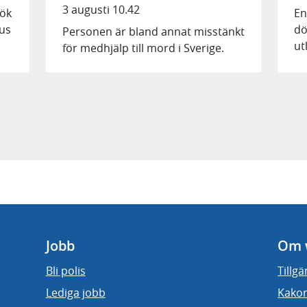
3 augusti 10.42
sök
En
hus
dö
Personen är bland annat misstänkt
ut
för medhjälp till mord i Sverige.
Jobb
Om 
Bli polis
Tillg
Lediga jobb
Kakor