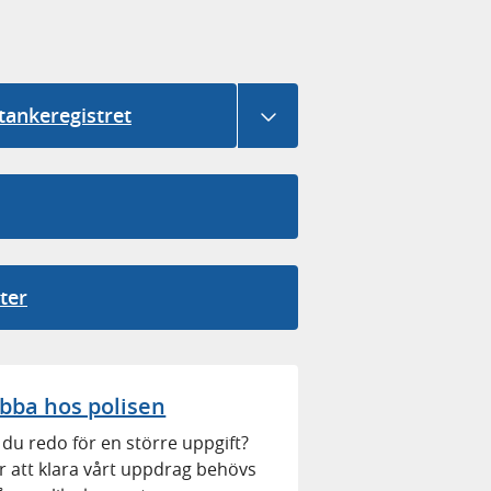
tankeregistret
V
i
s
a
u
n
ter
d
e
r
m
obba hos polisen
e
n
 du redo för en större uppgift?
y
r att klara vårt uppdrag behövs