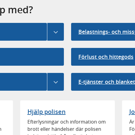
älp med?
Belastnings- och miss
V
i
s
Förlust och hittegods
a
u
n
E-tjänster och blanket
d
V
e
i
r
s
m
a
Hjälp polisen
J
e
u
n
Efterlysningar och information om
Är
n
y
h
brott eller händelser där polisen
Fö
d