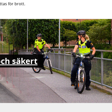
ttas för brott.
och säkert