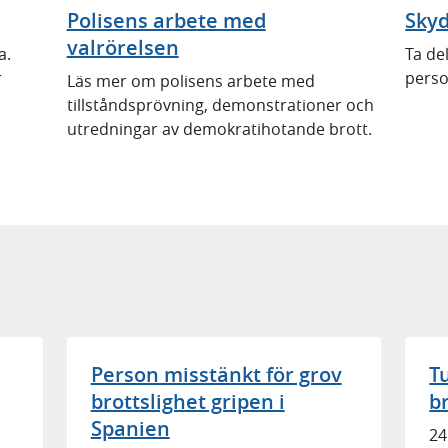
Polisens arbete med
Skyd
valrörelsen
a.
Ta de
r
perso
Läs mer om polisens arbete med
tillståndsprövning, demonstrationer och
utredningar av demokratihotande brott.
Person misstänkt för grov
T
brottslighet gripen i
b
Spanien
24