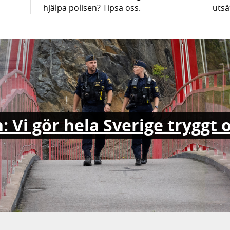
hjälpa polisen? Tipsa oss.
utsä
n: Vi gör hela Sverige tryggt 