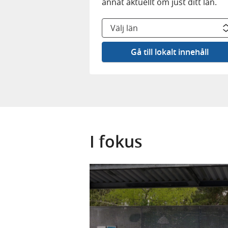
e
annat aktuellt om just ditt län.
b
b
Gå till lokalt innehåll
p
l
a
t
s
I fokus