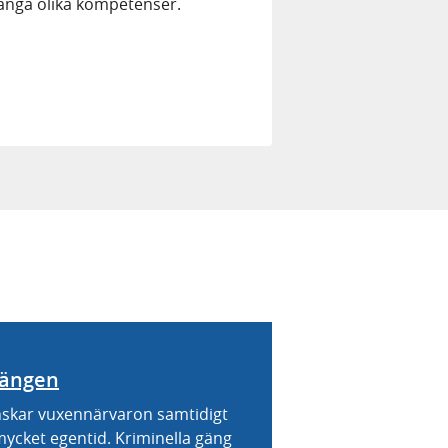
nga olika kompetenser.
gängen
skar vuxennärvaron samtidigt
ycket egentid. Kriminella gäng