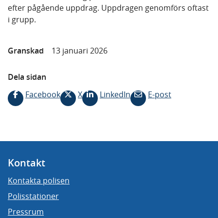
efter pågående uppdrag. Uppdragen genomförs oftast
i grupp.
Granskad
13 januari 2026
Dela sidan
Facebook
X
LinkedIn
E-post
Kontakt
Kontakta polisen
Polisstationer
Pressrum