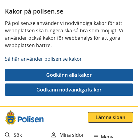
Kakor på polisen.se
På polisen.se använder vi nödvändiga kakor för att
webbplatsen ska fungera ska så bra som möjligt. Vi
använder också kakor för webbanalys för att göra
webbplatsen bättre.
Så här använder polisen.se kakor
Gå direkt till innehåll
Lämna sidan
Sök
Mina sidor
Meny