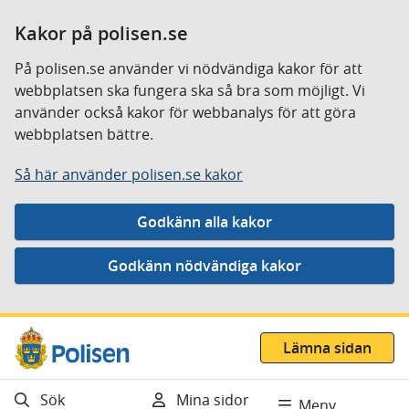
Kakor på polisen.se
På polisen.se använder vi nödvändiga kakor för att
webbplatsen ska fungera ska så bra som möjligt. Vi
använder också kakor för webbanalys för att göra
webbplatsen bättre.
Så här använder polisen.se kakor
Gå direkt till innehåll
Lämna sidan
Sök
Mina sidor
Meny