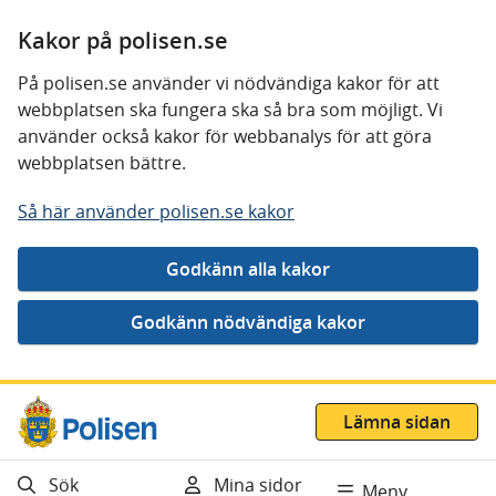
Kakor på polisen.se
På polisen.se använder vi nödvändiga kakor för att
webbplatsen ska fungera ska så bra som möjligt. Vi
använder också kakor för webbanalys för att göra
webbplatsen bättre.
Så här använder polisen.se kakor
Gå direkt till innehåll
Lämna sidan
Sök
Mina sidor
Meny