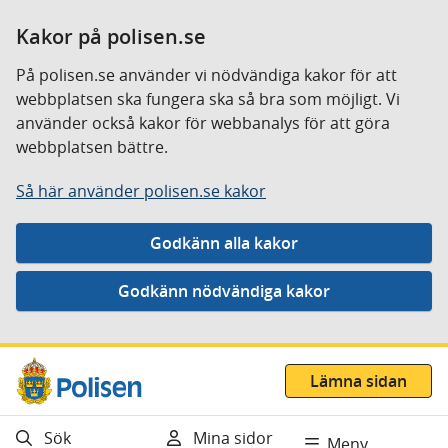
Kakor på polisen.se
På polisen.se använder vi nödvändiga kakor för att
webbplatsen ska fungera ska så bra som möjligt. Vi
använder också kakor för webbanalys för att göra
webbplatsen bättre.
Så här använder polisen.se kakor
Gå direkt till innehåll
Lämna sidan
Sök
Mina sidor
Meny