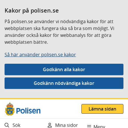
Kakor på polisen.se
På polisen.se använder vi nödvändiga kakor för att
webbplatsen ska fungera ska så bra som möjligt. Vi
använder också kakor för webbanalys för att göra
webbplatsen bättre.
Så här använder polisen.se kakor
Gå direkt till innehåll
Lämna sidan
Sök
Mina sidor
Meny