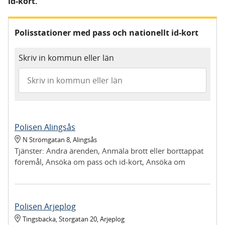
id-kort.
Polisstationer med pass och nationellt id-kort
Skriv in kommun eller län
Polisen Alingsås
N Strömgatan 8
,
Alingsås
Tjänster:
Andra ärenden, Anmäla brott eller borttappat
föremål, Ansöka om pass och id-kort, Ansöka om
provisoriskt pass, Hämta pass och id-kort, Hämta
provisorisk registreringsskylt, Hämta ut föremål vi tagit i
beslag, Lämna in upphittat föremål, Lämna in vapen
Polisen Arjeplog
Tingsbacka, Storgatan 20
,
Arjeplog