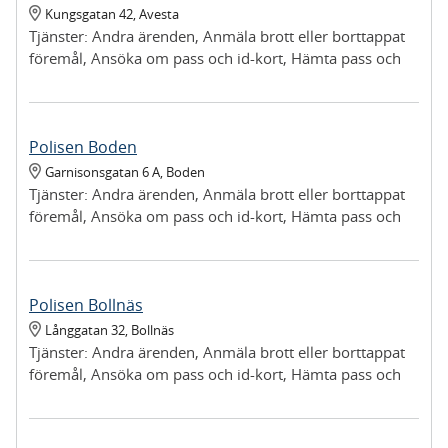
Kungsgatan 42
,
Avesta
Tjänster:
Andra ärenden, Anmäla brott eller borttappat
föremål, Ansöka om pass och id-kort, Hämta pass och
id-kort, Hämta provisorisk registreringsskylt, Hämta ut
föremål vi tagit i beslag, Lämna in upphittat föremål
Polisen Boden
Garnisonsgatan 6 A
,
Boden
Tjänster:
Andra ärenden, Anmäla brott eller borttappat
föremål, Ansöka om pass och id-kort, Hämta pass och
id-kort, Hämta provisorisk registreringsskylt, Lämna in
upphittat föremål, Lämna in vapen
Polisen Bollnäs
Långgatan 32
,
Bollnäs
Tjänster:
Andra ärenden, Anmäla brott eller borttappat
föremål, Ansöka om pass och id-kort, Hämta pass och
id-kort, Hämta provisorisk registreringsskylt, Lämna in
upphittat föremål, Lämna in vapen