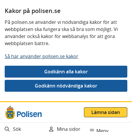
Kakor på polisen.se
På polisen.se använder vi nödvändiga kakor för att
webbplatsen ska fungera ska så bra som möjligt. Vi
använder också kakor för webbanalys för att göra
webbplatsen bättre.
Så här använder polisen.se kakor
Gå direkt till innehåll
Lämna sidan
Sök
Mina sidor
Meny