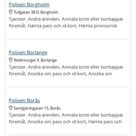
Polisen Borgholm
Tullgatan 38 D
,
Borgholm
Tjänster:
Andra ärenden, Anmäla brott eller borttappat
föremål, Hämta pass och id-kort, Hämta provisorisk
registreringsskylt, Lämna in upphittat föremål
Polisen Borlänge
Wallintorget 9
,
Borlänge
Tjänster:
Andra ärenden, Anmäla brott eller borttappat
föremål, Ansöka om pass och id-kort, Ansöka om
provisoriskt pass, Hämta pass och id-kort, Hämta
provisorisk registreringsskylt, Hämta ut föremål vi tagit i
beslag, Lämna in upphittat föremål
Polisen Borås
Sandgärdsgatan 15
,
Borås
Tjänster:
Andra ärenden, Anmäla brott eller borttappat
föremål, Ansöka om pass och id-kort, Hämta pass och
id-kort, Hämta provisorisk registreringsskylt, Hämta ut
föremål vi tagit i beslag, Lämna in upphittat föremål,