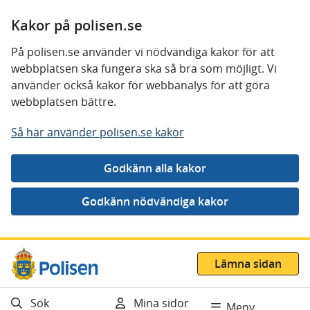
Kakor på polisen.se
På polisen.se använder vi nödvändiga kakor för att
webbplatsen ska fungera ska så bra som möjligt. Vi
använder också kakor för webbanalys för att göra
webbplatsen bättre.
Så här använder polisen.se kakor
Gå direkt till innehåll
Lämna sidan
Sök
Mina sidor
Meny