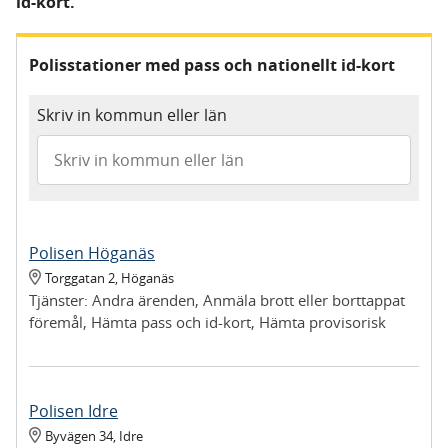
id-kort.
Polisstationer med pass och nationellt id-kort
Skriv in kommun eller län
Polisen Höganäs
Torggatan 2
,
Höganäs
Tjänster:
Andra ärenden, Anmäla brott eller borttappat
föremål, Hämta pass och id-kort, Hämta provisorisk
registreringsskylt, Lämna in upphittat föremål
Polisen Idre
Byvägen 34
,
Idre