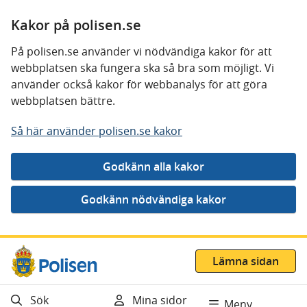
Kakor på polisen.se
På polisen.se använder vi nödvändiga kakor för att
webbplatsen ska fungera ska så bra som möjligt. Vi
använder också kakor för webbanalys för att göra
webbplatsen bättre.
Så här använder polisen.se kakor
Gå direkt till innehåll
Lämna sidan
Sök
Mina sidor
Meny