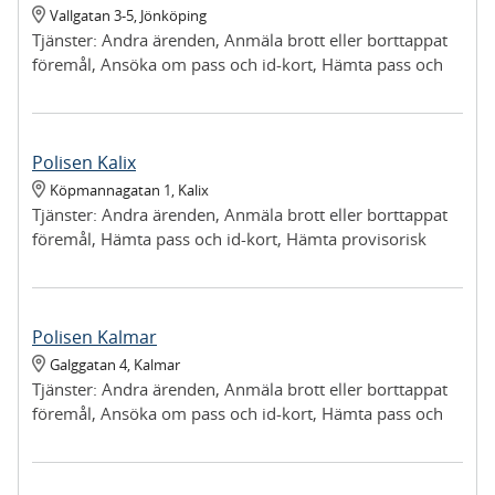
Vallgatan 3-5
,
Jönköping
Tjänster:
Andra ärenden, Anmäla brott eller borttappat
föremål, Ansöka om pass och id-kort, Hämta pass och
id-kort, Hämta provisorisk registreringsskylt, Hämta ut
föremål vi tagit i beslag, Lämna in upphittat föremål,
Lämna in vapen
Polisen Kalix
Köpmannagatan 1
,
Kalix
Tjänster:
Andra ärenden, Anmäla brott eller borttappat
föremål, Hämta pass och id-kort, Hämta provisorisk
registreringsskylt, Lämna in upphittat föremål, Lämna in
vapen
Polisen Kalmar
Galggatan 4
,
Kalmar
Tjänster:
Andra ärenden, Anmäla brott eller borttappat
föremål, Ansöka om pass och id-kort, Hämta pass och
id-kort, Hämta provisorisk registreringsskylt, Lämna in
upphittat föremål, Lämna in vapen