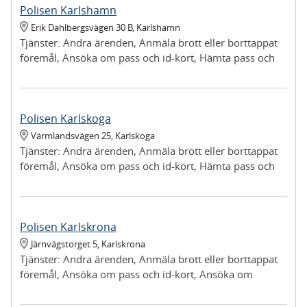
Polisen Karlshamn
Erik Dahlbergsvägen 30 B
,
Karlshamn
Tjänster:
Andra ärenden, Anmäla brott eller borttappat
föremål, Ansöka om pass och id-kort, Hämta pass och
id-kort, Hämta provisorisk registreringsskylt, Hämta ut
föremål vi tagit i beslag, Lämna in upphittat föremål
Polisen Karlskoga
Värmlandsvägen 25
,
Karlskoga
Tjänster:
Andra ärenden, Anmäla brott eller borttappat
föremål, Ansöka om pass och id-kort, Hämta pass och
id-kort, Hämta provisorisk registreringsskylt, Hämta ut
föremål vi tagit i beslag, Lämna in upphittat föremål
Polisen Karlskrona
Järnvägstorget 5
,
Karlskrona
Tjänster:
Andra ärenden, Anmäla brott eller borttappat
föremål, Ansöka om pass och id-kort, Ansöka om
provisoriskt pass, Hämta pass och id-kort, Hämta
provisorisk registreringsskylt, Hämta ut föremål vi tagit i