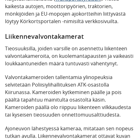
kaikesta autojen, moottoripyörien, traktorien,
mönkijöiden ja EU-mopojen ajokortteihin liittyvästä
löytyy Körkortsportalen -nimisiltä verkkosivuilta.
Liikennevalvontakamerat
Tieosuuksilla, joiden varsille on asennettu liikenteen
valvontakameroita, on kuolemantapausten ja vaikeasti
loukkaantuneiden määrä tuntuvasti vähentynyt.
Valvontakameroiden tallentamia ylinopeuksia
selvitetään Poliisiylihallituksen ATK-osastolla
Kiirunassa. Kameroiden kytkeminen päälle ja pois
päältä tapahtuu mainitulta osastolta käsin.
Kameroiden päällä olo riippuu liikenteen vilkkaudesta
tai kyseisen tieosuuden onnettomuusalttiudesta.
Ajoneuvon lähestyessä kameraa, mitataan sen nopeus
tutkan avulla. Liikennevalvontakamerat ottavat kuvan