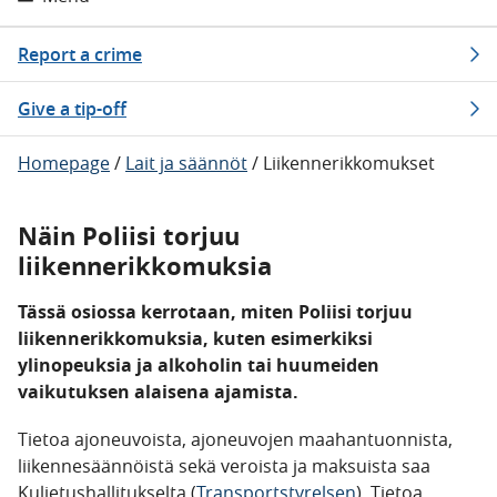
Report a crime
Give a tip-off
Homepage
/
Lait ja säännöt
/
Liikennerikkomukset
Näin Poliisi torjuu
liikennerikkomuksia
Tässä osiossa kerrotaan, miten Poliisi torjuu
liikennerikkomuksia, kuten esimerkiksi
ylinopeuksia ja alkoholin tai huumeiden
vaikutuksen alaisena ajamista.
Tietoa ajoneuvoista, ajoneuvojen maahantuonnista,
liikennesäännöistä sekä veroista ja maksuista saa
Kuljetushallitukselta (
Transportstyrelsen
). Tietoa