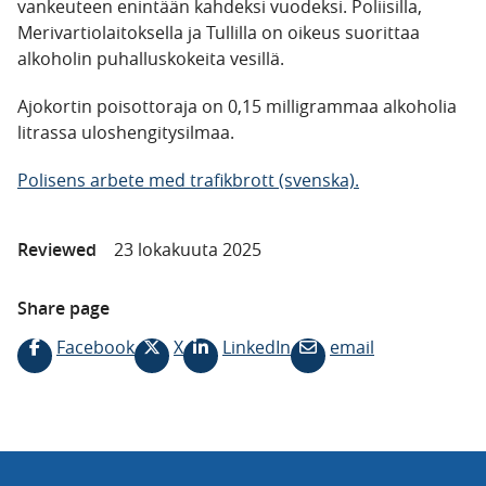
vankeuteen enintään kahdeksi vuodeksi. Poliisilla,
Merivartiolaitoksella ja Tullilla on oikeus suorittaa
alkoholin puhalluskokeita vesillä.
Ajokortin poisottoraja on 0,15 milligrammaa alkoholia
litrassa uloshengitysilmaa.
Polisens arbete med trafikbrott (svenska).
Reviewed
23 lokakuuta 2025
Share page
Facebook
X
LinkedIn
email