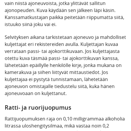
vain niistä ajoneuvoista, jotka ylittävät sallitun
ajonopeuden. Kuva käydään sen jälkeen läpi käsin.
Kanssamatkustajan paikka peitetään riippumatta siitä,
istuuko siinä joku vai ei.
Selvityksen aikana tarkistetaan ajoneuvo ja mahdolliset
kuljettajat eri rekistereiden avulla. Kuljettajan kuvaa
verrataan passi- tai ajokorttikuvaan. Jos kuljettajasta
otettu kuva täsmää passi- tai ajokorttikuvan kanssa,
lähetetään epäillylle henkilölle kirje, jonka mukana on
kamerakuva ja siihen liittyvät mittaustiedot. Jos
kuljettajaa ei pystytä tunnistamaan, lähetetään
ajoneuvon omistajalle tiedustelu siitä, kuka hänen
ajoneuvoaan on kuljettanut.
Ratti- ja ruorijuopumus
Rattijuopumuksen raja on 0,10 milligrammaa alkoholia
litrassa uloshengitysilmaa, mikä vastaa noin 0,2