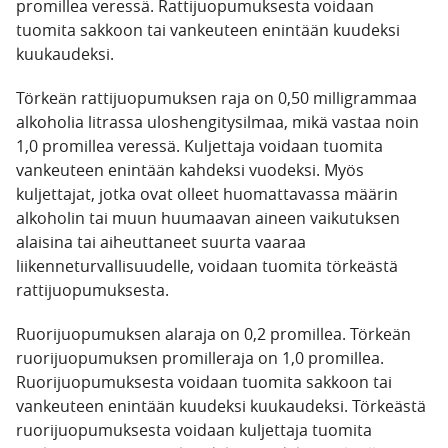
promillea veressä. Rattijuopumuksesta voidaan
tuomita sakkoon tai vankeuteen enintään kuudeksi
kuukaudeksi.
Törkeän rattijuopumuksen raja on 0,50 milligrammaa
alkoholia litrassa uloshengitysilmaa, mikä vastaa noin
1,0 promillea veressä. Kuljettaja voidaan tuomita
vankeuteen enintään kahdeksi vuodeksi. Myös
kuljettajat, jotka ovat olleet huomattavassa määrin
alkoholin tai muun huumaavan aineen vaikutuksen
alaisina tai aiheuttaneet suurta vaaraa
liikenneturvallisuudelle, voidaan tuomita törkeästä
rattijuopumuksesta.
Ruorijuopumuksen alaraja on 0,2 promillea. Törkeän
ruorijuopumuksen promilleraja on 1,0 promillea.
Ruorijuopumuksesta voidaan tuomita sakkoon tai
vankeuteen enintään kuudeksi kuukaudeksi. Törkeästä
ruorijuopumuksesta voidaan kuljettaja tuomita