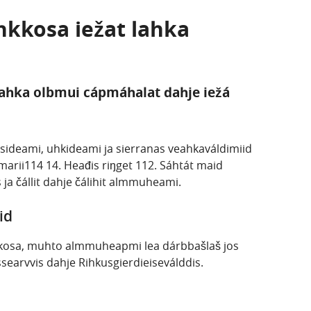
ihkkosa iežat lahka
lahka olbmui cápmáhalat dahje iežá
vssideami, uhkideami ja sierranas veahkaváldimiid
mmarii114 14. Heađis riŋget 112. Sáhtát maid
ja čállit dahje čálihit almmuheami.
id
kkosa, muhto almmuheapmi lea dárbbašlaš jos
earvvis dahje Rihkusgierdieiseválddis.