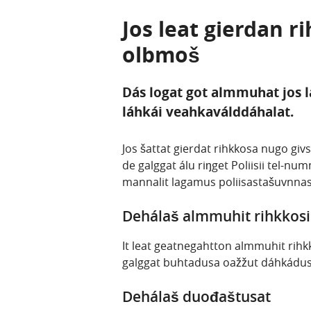
Jos leat gierdan r
olbmoš
Dás logat got almmuhat jos 
láhkái veahkaválddáhalat.
Jos šattat gierdat rihkkosa nugo gi
de galggat álu riŋget Poliisii tel-nu
mannalit lagamus poliisastašuvnnas 
Dehálaš almmuhit rihkkosi
It leat geatnegahtton almmuhit rih
galggat buhtadusa oažžut dáhkáduss
Dehálaš duođaštusat