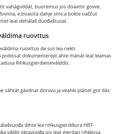
it vahágiiddát, buoremus jos doavttir govve.
elefovnna, e.boastta dahje sms:a bokte oaččut
ttet leat dehálaš duođaštusat.
áldima ruovttus
váldima ruovttus de sus lea riekti
 poliissat dokumenterejit ahte mánát leat leamas
htadusa Rihkusgierdieiseválddis.
pe sáhtát gávdnat dorvvu ja veahki plánet got dás
álašvuođa dihte lea rihkusgierdišura HBT-
a váldit oktavuođa jos leat gierdan rihkkosa