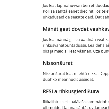
Jos leat lápmahuvvan berret duođašt
Poliisa sáhttá eanet dieđihit. Jos t
uhkádusaid de seastte daid. Dat sáh
Mánát geat dovdet veahkav
Jos lea mánná gii lea oaidnán veahka
rihkusvahátbuhtadussii. Lea dehálaš
olis ja maid sii leat vásihan. Oza bu
Nissonšurat
Nissonšurat leat miehtá riikka. Dop
duohko meannudit áššiidat.
RFSLa rihkusgierdišura
Riikalihtus seksualálaš seammádohk
olbmuide. Dainna sáhtát ovdamearkk