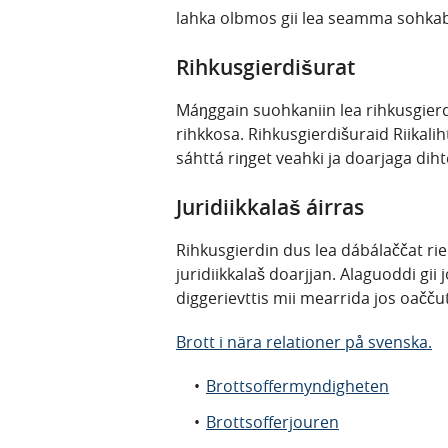
lahka olbmos gii lea seamma sohkab
Rihkusgierdišurat
Máŋggain suohkaniin lea rihkusgierd
rihkkosa. Rihkusgierdišuraid Riikali
sáhttá riŋget veahki ja doarjaga diht
Juridiikkalaš áirras
Rihkusgierdin dus lea dábálaččat rie
juridiikkalaš doarjjan. Alaguoddi gi
diggerievttis mii mearrida jos oačču
Brott i nära relationer på svenska.
Brottsoffermyndigheten
Brottsofferjouren