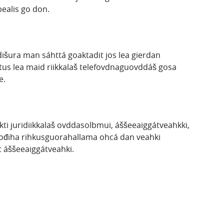
ealis go don.
išura man sáhttá goaktadit jos lea gierdan
htus lea maid riikkalaš telefovdnaguovddáš gosa
e.
kti juridiikkalaš ovddasolbmui, áššeeaiggátveahkki,
i jođiha rihkusguorahallama ohcá dan veahki
t áššeeaiggátveahki.