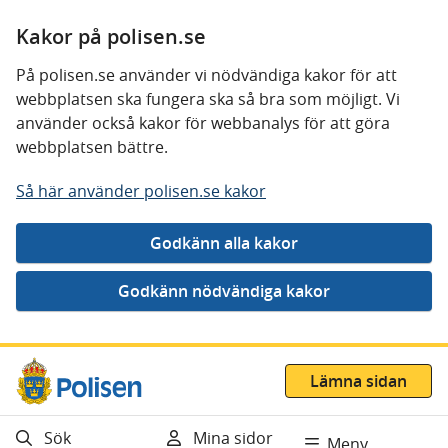
Kakor på polisen.se
På polisen.se använder vi nödvändiga kakor för att
webbplatsen ska fungera ska så bra som möjligt. Vi
använder också kakor för webbanalys för att göra
webbplatsen bättre.
Så här använder polisen.se kakor
Gå direkt till innehåll
Lämna sidan
Sök
Mina sidor
Meny