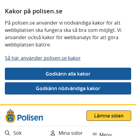
Kakor på polisen.se
På polisen.se använder vi nödvändiga kakor för att
webbplatsen ska fungera ska så bra som möjligt. Vi
använder också kakor för webbanalys för att göra
webbplatsen bättre.
Så här använder polisen.se kakor
Gå direkt till innehåll
Lämna sidan
Sök
Mina sidor
Meny