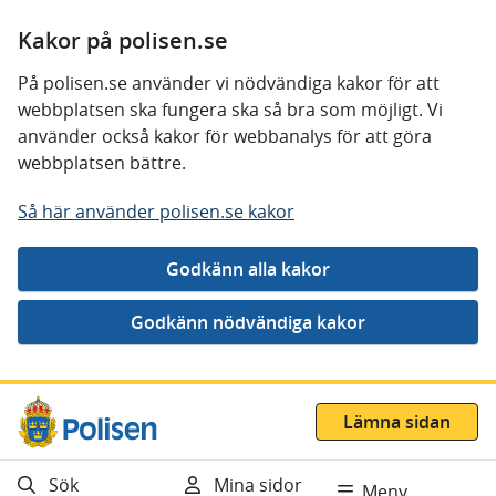
Kakor på polisen.se
På polisen.se använder vi nödvändiga kakor för att
webbplatsen ska fungera ska så bra som möjligt. Vi
använder också kakor för webbanalys för att göra
webbplatsen bättre.
Så här använder polisen.se kakor
Gå direkt till innehåll
Lämna sidan
Sök
Mina sidor
Meny