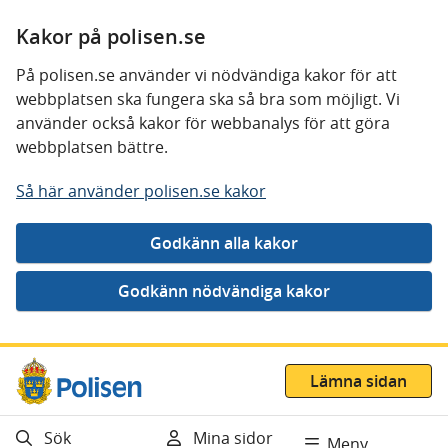
Kakor på polisen.se
På polisen.se använder vi nödvändiga kakor för att
webbplatsen ska fungera ska så bra som möjligt. Vi
använder också kakor för webbanalys för att göra
webbplatsen bättre.
Så här använder polisen.se kakor
Gå direkt till innehåll
Lämna sidan
Sök
Mina sidor
Meny