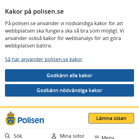
Kakor på polisen.se
På polisen.se använder vi nödvändiga kakor för att
webbplatsen ska fungera ska så bra som möjligt. Vi
använder också kakor för webbanalys för att göra
webbplatsen bättre.
Så här använder polisen.se kakor
Gå direkt till innehåll
Lämna sidan
Sök
Mina sidor
Meny