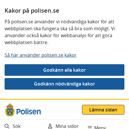
Kakor på polisen.se
På polisen.se använder vi nödvändiga kakor för att
webbplatsen ska fungera ska så bra som möjligt. Vi
använder också kakor för webbanalys för att göra
webbplatsen bättre.
Så här använder polisen.se kakor
Gå direkt till innehåll
Lämna sidan
Sök
Mina sidor
Meny