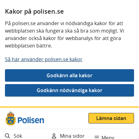
Kakor på polisen.se
På polisen.se använder vi nödvändiga kakor för att
webbplatsen ska fungera ska så bra som möjligt. Vi
använder också kakor för webbanalys för att göra
webbplatsen bättre.
Så här använder polisen.se kakor
Gå direkt till innehåll
Lämna sidan
Sök
Mina sidor
Meny