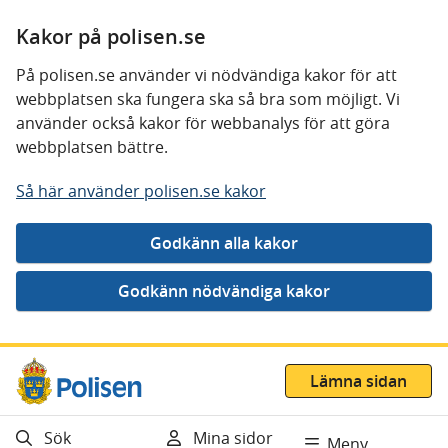
Kakor på polisen.se
På polisen.se använder vi nödvändiga kakor för att
webbplatsen ska fungera ska så bra som möjligt. Vi
använder också kakor för webbanalys för att göra
webbplatsen bättre.
Så här använder polisen.se kakor
Gå direkt till innehåll
Lämna sidan
Sök
Mina sidor
Meny