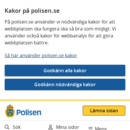
Kakor på polisen.se
På polisen.se använder vi nödvändiga kakor för att
webbplatsen ska fungera ska så bra som möjligt. Vi
använder också kakor för webbanalys för att göra
webbplatsen bättre.
Så här använder polisen.se kakor
Gå direkt till innehåll
Lämna sidan
Sök
Mina sidor
Meny