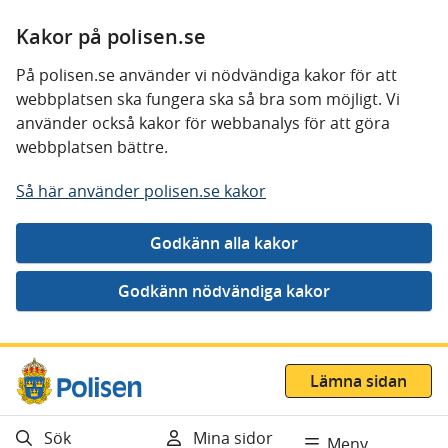
Kakor på polisen.se
På polisen.se använder vi nödvändiga kakor för att
webbplatsen ska fungera ska så bra som möjligt. Vi
använder också kakor för webbanalys för att göra
webbplatsen bättre.
Så här använder polisen.se kakor
Gå direkt till innehåll
Lämna sidan
Sök
Mina sidor
Meny