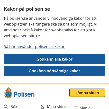
Kakor på polisen.se
På polisen.se använder vi nödvändiga kakor för att
webbplatsen ska fungera ska så bra som möjligt. Vi
använder också kakor för webbanalys för att göra
webbplatsen bättre.
Så här använder polisen.se kakor
Gå direkt till innehåll
Lämna sidan
Sök
Mina sidor
Meny