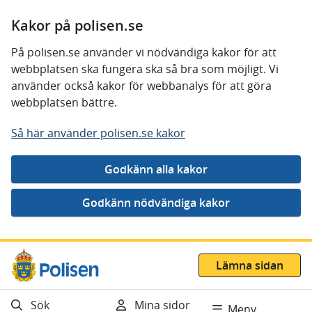
Kakor på polisen.se
På polisen.se använder vi nödvändiga kakor för att
webbplatsen ska fungera ska så bra som möjligt. Vi
använder också kakor för webbanalys för att göra
webbplatsen bättre.
Så här använder polisen.se kakor
Gå direkt till innehåll
Lämna sidan
Sök
Mina sidor
Meny