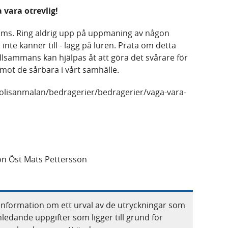
 vara otrevlig!
sms. Ring aldrig upp på uppmaning av någon
te känner till - lägg på luren. Prata om detta
llsammans kan hjälpas åt att göra det svårare för
mot de sårbara i vårt samhälle.
/polisanmalan/bedragerier/bedragerier/vaga-vara-
on Öst Mats Pettersson
information om ett urval av de utryckningar som
nledande uppgifter som ligger till grund för