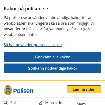
Kakor på polisen.se
På polisen.se använder vi nödvändiga kakor för att
webbplatsen ska fungera ska så bra som möjligt. Vi
använder också kakor för webbanalys för att göra
webbplatsen bättre.
Så här använder polisen.se kakor
Gå direkt till innehåll
Lämna sidan
Sök
Mina sidor
Meny