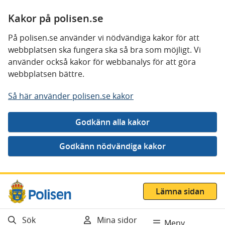
Kakor på polisen.se
På polisen.se använder vi nödvändiga kakor för att
webbplatsen ska fungera ska så bra som möjligt. Vi
använder också kakor för webbanalys för att göra
webbplatsen bättre.
Så här använder polisen.se kakor
Gå direkt till innehåll
Lämna sidan
Sök
Mina sidor
Meny