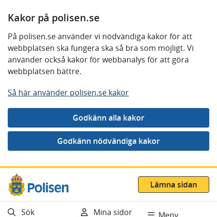
Kakor på polisen.se
På polisen.se använder vi nödvändiga kakor för att
webbplatsen ska fungera ska så bra som möjligt. Vi
använder också kakor för webbanalys för att göra
webbplatsen bättre.
Så här använder polisen.se kakor
Gå direkt till innehåll
Lämna sidan
Sök
Mina sidor
Meny