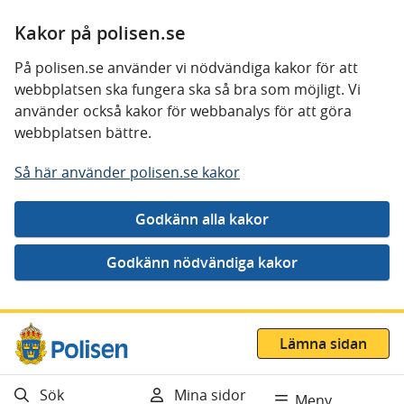
Kakor på polisen.se
På polisen.se använder vi nödvändiga kakor för att
webbplatsen ska fungera ska så bra som möjligt. Vi
använder också kakor för webbanalys för att göra
webbplatsen bättre.
Så här använder polisen.se kakor
Gå direkt till innehåll
Lämna sidan
Sök
Mina sidor
Meny