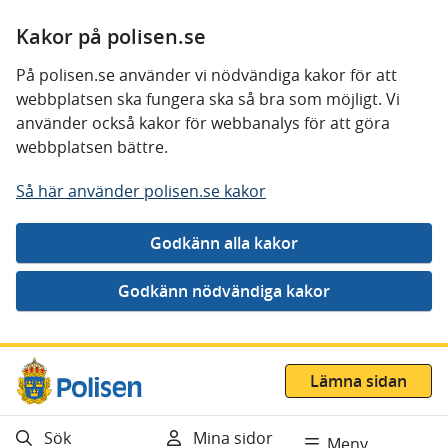
Kakor på polisen.se
På polisen.se använder vi nödvändiga kakor för att
webbplatsen ska fungera ska så bra som möjligt. Vi
använder också kakor för webbanalys för att göra
webbplatsen bättre.
Så här använder polisen.se kakor
Gå direkt till innehåll
Lämna sidan
Sök
Mina sidor
Meny