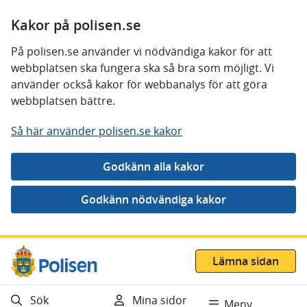
Kakor på polisen.se
På polisen.se använder vi nödvändiga kakor för att
webbplatsen ska fungera ska så bra som möjligt. Vi
använder också kakor för webbanalys för att göra
webbplatsen bättre.
Så här använder polisen.se kakor
Gå direkt till innehåll
Lämna sidan
Sök
Mina sidor
Meny