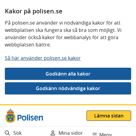
Kakor på polisen.se
På polisen.se använder vi nödvändiga kakor för att
webbplatsen ska fungera ska så bra som möjligt. Vi
använder också kakor för webbanalys för att göra
webbplatsen bättre.
Så här använder polisen.se kakor
Gå direkt till innehåll
Lämna sidan
Sök
Mina sidor
Meny