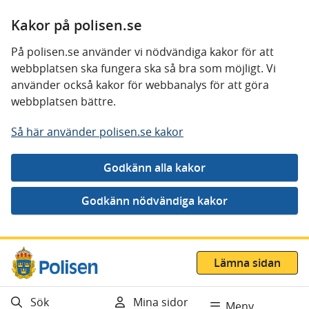
Kakor på polisen.se
På polisen.se använder vi nödvändiga kakor för att
webbplatsen ska fungera ska så bra som möjligt. Vi
använder också kakor för webbanalys för att göra
webbplatsen bättre.
Så här använder polisen.se kakor
Gå direkt till innehåll
Lämna sidan
Sök
Mina sidor
Meny