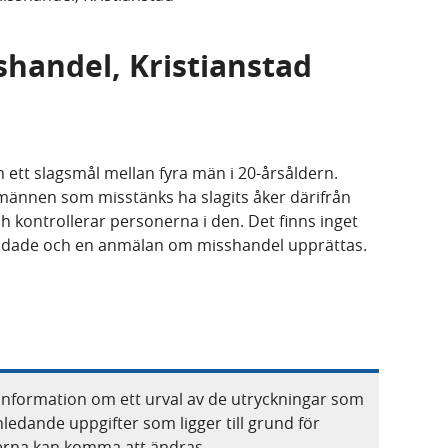
sshandel, Kristianstad
m ett slagsmål mellan fyra män i 20-årsåldern.
 männen som misstänks ha slagits åker därifrån
ch kontrollerar personerna i den. Det finns inget
landade och en anmälan om misshandel upprättas.
information om ett urval av de utryckningar som
nledande uppgifter som ligger till grund för
terna kan komma att ändras.