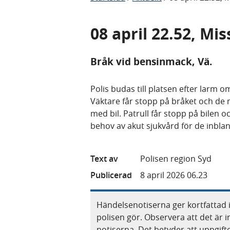
08 april 22.52, Mi
Bråk vid bensinmack, Vä.
Polis budas till platsen efter larm o
Väktare får stopp på bråket och de
med bil. Patrull får stopp på bilen o
behov av akut sjukvård för de inb
Text av
Polisen region Syd
Publicerad
8 april 2026 06.23
Händelsenotiserna ger kortfattad 
polisen gör. Observera att det är i
notiserna. Det betyder att uppgif