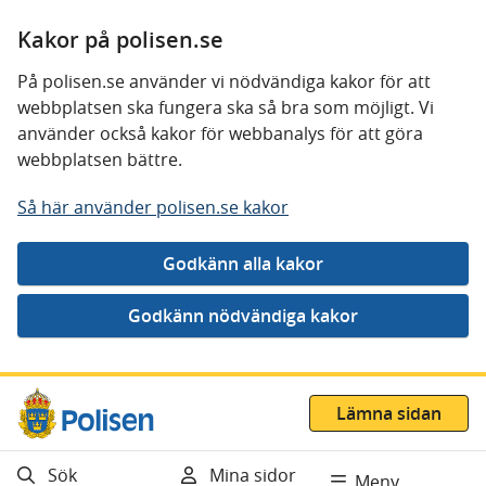
Kakor på polisen.se
På polisen.se använder vi nödvändiga kakor för att
webbplatsen ska fungera ska så bra som möjligt. Vi
använder också kakor för webbanalys för att göra
webbplatsen bättre.
Så här använder polisen.se kakor
Gå direkt till innehåll
Lämna sidan
Sök
Mina sidor
Meny