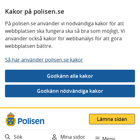
Kakor på polisen.se
På polisen.se använder vi nödvändiga kakor för att
webbplatsen ska fungera ska så bra som möjligt. Vi
använder också kakor för webbanalys för att göra
webbplatsen bättre.
Så här använder polisen.se kakor
Gå direkt till innehåll
Lämna sidan
Sök
Mina sidor
Meny