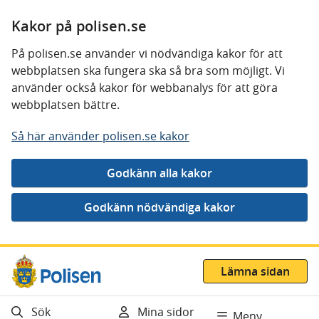
Kakor på polisen.se
På polisen.se använder vi nödvändiga kakor för att
webbplatsen ska fungera ska så bra som möjligt. Vi
använder också kakor för webbanalys för att göra
webbplatsen bättre.
Så här använder polisen.se kakor
Gå direkt till innehåll
Lämna sidan
Sök
Mina sidor
Meny