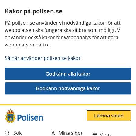
Kakor på polisen.se
På polisen.se använder vi nödvändiga kakor för att
webbplatsen ska fungera ska så bra som möjligt. Vi
använder också kakor för webbanalys för att göra
webbplatsen bättre.
Så här använder polisen.se kakor
Gå direkt till innehåll
Lämna sidan
Sök
Mina sidor
Meny