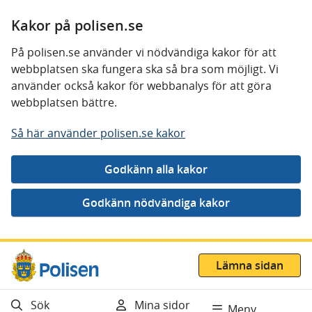
Kakor på polisen.se
På polisen.se använder vi nödvändiga kakor för att
webbplatsen ska fungera ska så bra som möjligt. Vi
använder också kakor för webbanalys för att göra
webbplatsen bättre.
Så här använder polisen.se kakor
Gå direkt till innehåll
Lämna sidan
Sök
Mina sidor
Meny