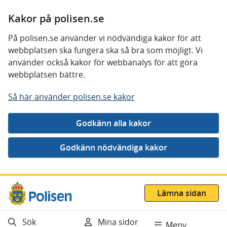
Kakor på polisen.se
På polisen.se använder vi nödvändiga kakor för att
webbplatsen ska fungera ska så bra som möjligt. Vi
använder också kakor för webbanalys för att göra
webbplatsen bättre.
Så här använder polisen.se kakor
Gå direkt till innehåll
Lämna sidan
Sök
Mina sidor
Meny