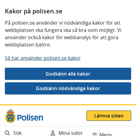
Kakor på polisen.se
På polisen.se använder vi nödvändiga kakor för att
webbplatsen ska fungera ska så bra som möjligt. Vi
använder också kakor för webbanalys för att göra
webbplatsen bättre.
Så här använder polisen.se kakor
Gå direkt till innehåll
Lämna sidan
Sök
Mina sidor
Meny