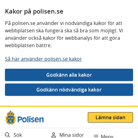
Kakor på polisen.se
På polisen.se använder vi nödvändiga kakor för att
webbplatsen ska fungera ska så bra som möjligt. Vi
använder också kakor för webbanalys för att göra
webbplatsen bättre.
Så här använder polisen.se kakor
Gå direkt till innehåll
Lämna sidan
Sök
Mina sidor
Meny