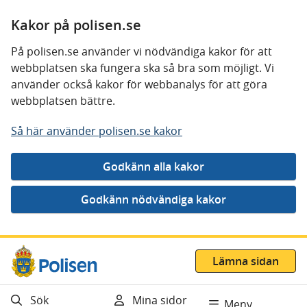
Kakor på polisen.se
På polisen.se använder vi nödvändiga kakor för att
webbplatsen ska fungera ska så bra som möjligt. Vi
använder också kakor för webbanalys för att göra
webbplatsen bättre.
Så här använder polisen.se kakor
Gå direkt till innehåll
Lämna sidan
Sök
Mina sidor
Meny