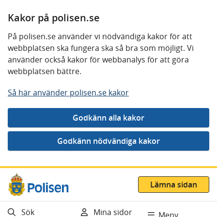
Kakor på polisen.se
På polisen.se använder vi nödvändiga kakor för att
webbplatsen ska fungera ska så bra som möjligt. Vi
använder också kakor för webbanalys för att göra
webbplatsen bättre.
Så här använder polisen.se kakor
Gå direkt till innehåll
Lämna sidan
Sök
Mina sidor
Meny