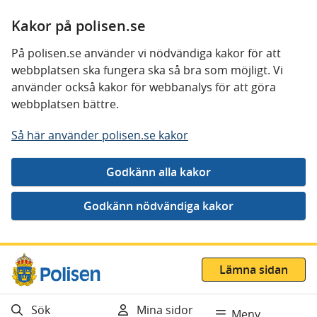
Kakor på polisen.se
På polisen.se använder vi nödvändiga kakor för att
webbplatsen ska fungera ska så bra som möjligt. Vi
använder också kakor för webbanalys för att göra
webbplatsen bättre.
Så här använder polisen.se kakor
Gå direkt till innehåll
Lämna sidan
Sök
Mina sidor
Meny