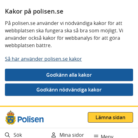
Kakor på polisen.se
På polisen.se använder vi nödvändiga kakor för att
webbplatsen ska fungera ska så bra som möjligt. Vi
använder också kakor för webbanalys för att göra
webbplatsen bättre.
Så här använder polisen.se kakor
Gå direkt till innehåll
Lämna sidan
Sök
Mina sidor
Meny