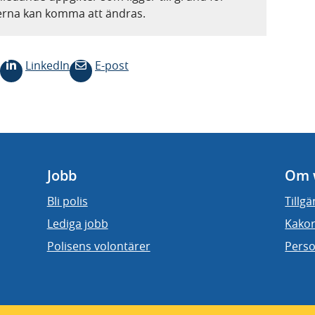
terna kan komma att ändras.
LinkedIn
E-post
Jobb
Om 
Bli polis
Tillg
Lediga jobb
Kakor
Polisens volontärer
Perso