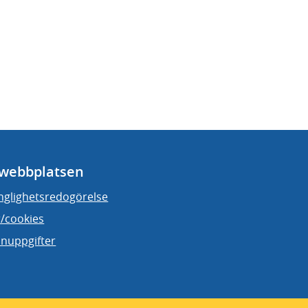
webbplatsen
änglighetsredogörelse
/cookies
nuppgifter