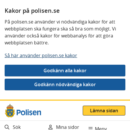
Kakor på polisen.se
På polisen.se använder vi nödvändiga kakor för att
webbplatsen ska fungera ska så bra som möjligt. Vi
använder också kakor för webbanalys för att göra
webbplatsen bättre.
Så här använder polisen.se kakor
Gå direkt till innehåll
Lämna sidan
Sök
Mina sidor
Meny