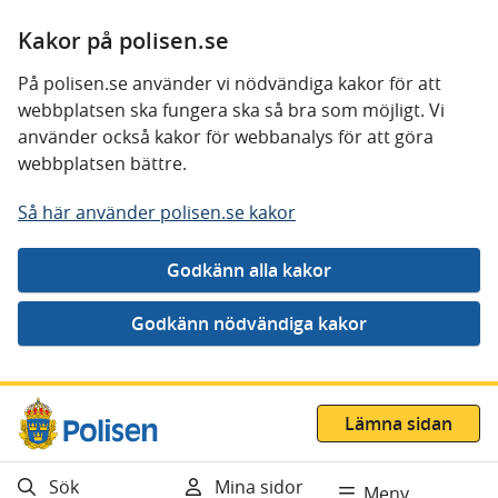
Kakor på polisen.se
På polisen.se använder vi nödvändiga kakor för att
webbplatsen ska fungera ska så bra som möjligt. Vi
använder också kakor för webbanalys för att göra
webbplatsen bättre.
Så här använder polisen.se kakor
Gå direkt till innehåll
Lämna sidan
Sök
Mina sidor
Meny